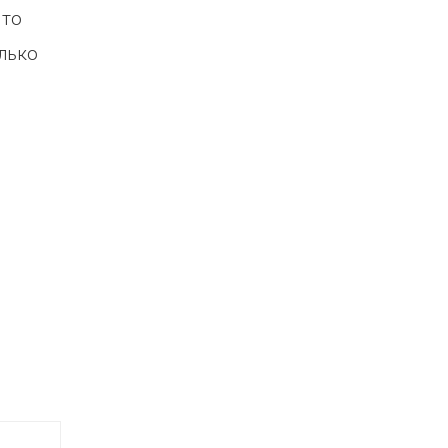
 то
лько