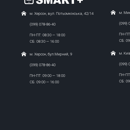
м. Мик
м. Херсон, вул. Потьомкінська, 42/14
(099) 
(099) 078-86-40
ПН-ПТ:
ПН-ПТ: 08:30 — 18:00
СБ: 09
СБ: 08:30 — 16:00
м. Киі
м. Херсон, бул.Мирний, 9
(099) 
(099) 078-86-40
ПН-ПТ:
ПН-ПТ: 09:00 — 18:00
СБ: 09
СБ: 09:00 — 16:00