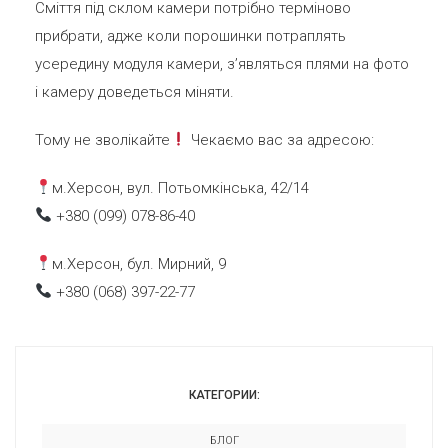
Сміття під склом камери потрібно терміново
прибрати, адже коли порошинки потраплять
усередину модуля камери, з’являться плями на фото
і камеру доведеться міняти.
Тому не зволікайте
Чекаємо вас за адресою:
м.Херсон, вул. Потьомкінська, 42/14
+380 (099) 078-86-40
м.Херсон, бул. Мирний, 9
+380 (068) 397-22-77
КАТЕГОРИИ:
БЛОГ