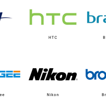
HTC
B
ee
Nikon
B