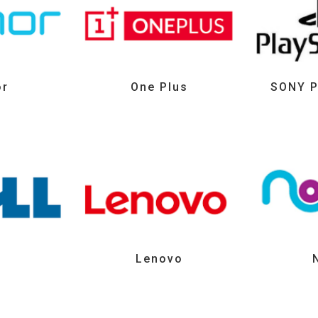
or
One Plus
SONY P
l
Lenovo