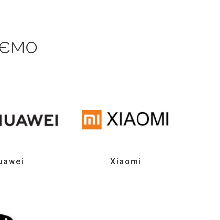
уємо
uawei
Xiaomi