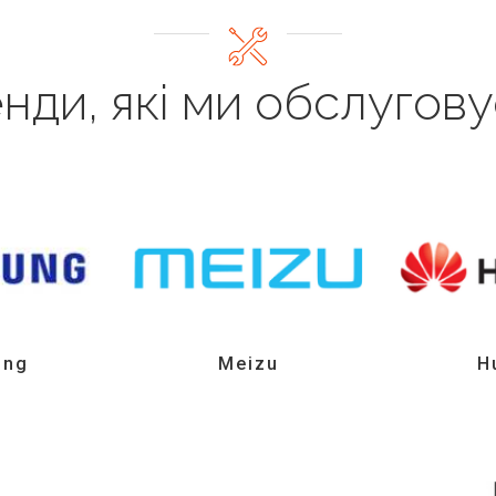
нди, які ми обслугов
ung
Meizu
H