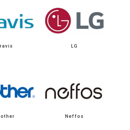
ravis
LG
rother
Neffos